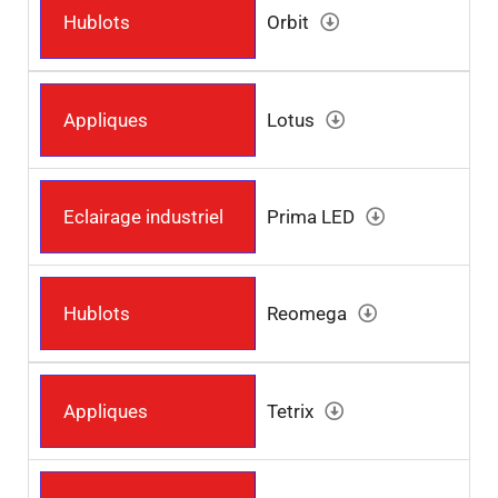
Hublots
Orbit
Appliques
Lotus
Eclairage industriel
Prima LED
Hublots
Reomega
Appliques
Tetrix