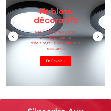
Luminaires
de balisage
Pour un balisage esthétique
et moderne
En Savoir +