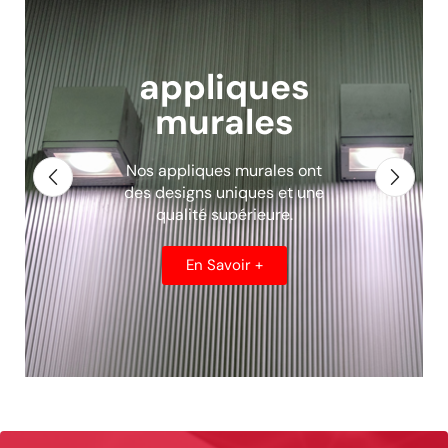
Luminaires
de balisage
Pour un balisage esthétique
et moderne
En Savoir +