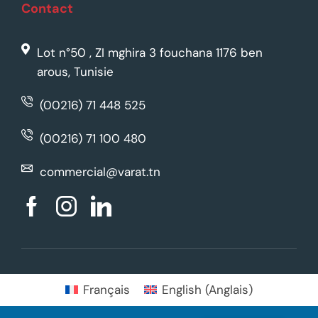
Contact
Lot n°50 , ZI mghira 3 fouchana 1176 ben
arous, Tunisie
(00216) 71 448 525
(00216) 71 100 480
commercial@varat.tn
Français
English
(
Anglais
)