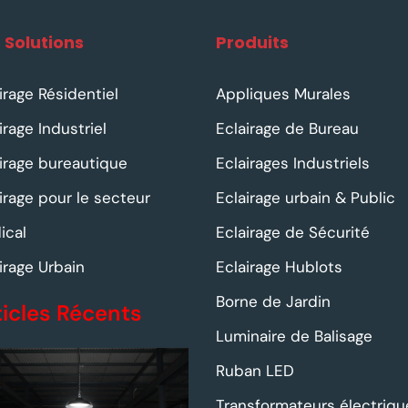
 Solutions
Produits
irage Résidentiel
Appliques Murales
irage Industriel
Eclairage de Bureau
irage bureautique
Eclairages Industriels
irage pour le secteur
Eclairage urbain & Public
ical
Eclairage de Sécurité
irage Urbain
Eclairage Hublots
Borne de Jardin
ticles Récents
Luminaire de Balisage
Ruban LED
Transformateurs électriqu