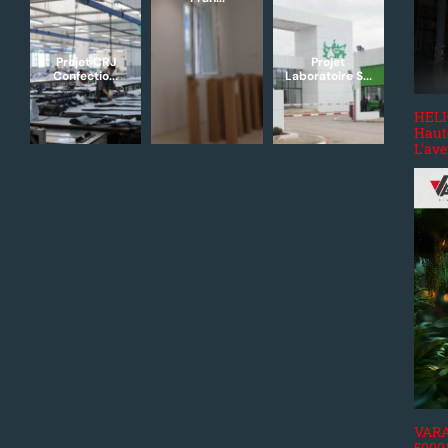
Projet CRJ
Projet
Confectio...
Laboratoire S...
HELIO
Haut
L'ave
VARAT
50001