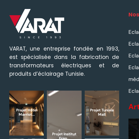
Nos
Ecla
Ecla
VARAT, une entreprise fondée en 1993,
Ecla
est spécialisée dans la fabrication de
transformateurs électriques et de
Ecla
produits d’éclairage Tunisie.
méd
Ecla
Ar
Projet Hôtel
Projet Tunisia
Marriot...
Mall
Projet Institut
Fran...