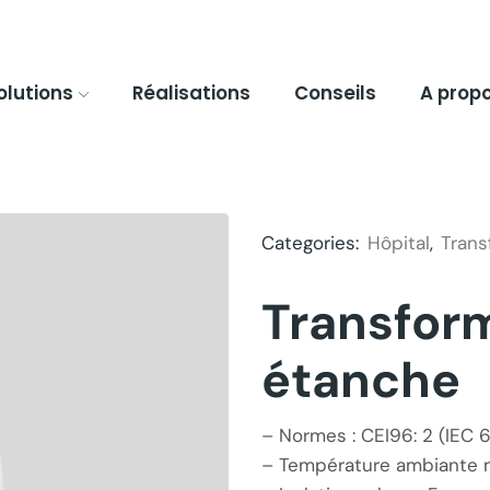
olutions
Réalisations
Conseils
A prop
Categories:
Hôpital
,
Trans
Transform
étanche
– Normes : CEI96: 2 (IEC 
– Température ambiante m