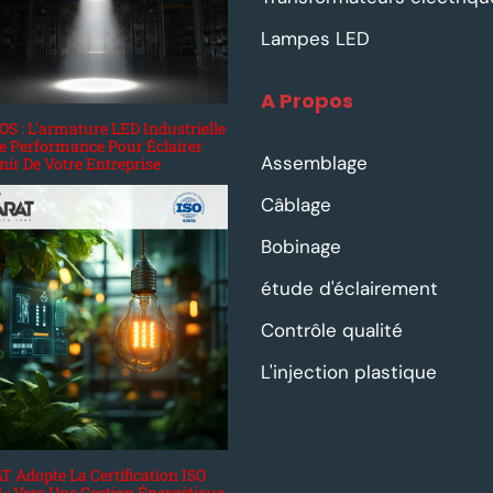
Lampes LED
A Propos
S : L'armature LED Industrielle
e Performance Pour Éclairer
Assemblage
nir De Votre Entreprise
Câblage
Bobinage
étude d'éclairement
Contrôle qualité
L'injection plastique
 Adopte La Certification ISO
 : Vers Une Gestion Énergétique