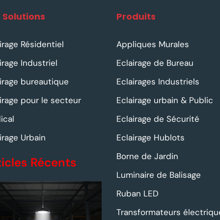
 Solutions
Produits
irage Résidentiel
Appliques Murales
irage Industriel
Eclairage de Bureau
irage bureautique
Eclairages Industriels
irage pour le secteur
Eclairage urbain & Public
ical
Eclairage de Sécurité
irage Urbain
Eclairage Hublots
Borne de Jardin
ticles Récents
Luminaire de Balisage
Ruban LED
Transformateurs électriqu