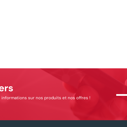
ers
informations sur nos produits et nos offres !