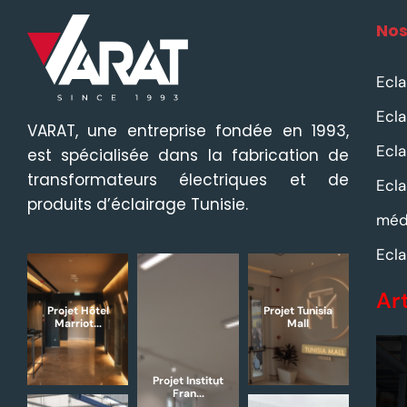
Nos
Ecla
Ecla
VARAT, une entreprise fondée en 1993,
Ecla
est spécialisée dans la fabrication de
transformateurs électriques et de
Ecla
produits d’éclairage Tunisie.
méd
Ecla
Ar
Projet Hôtel
Projet Tunisia
Marriot...
Mall
Projet Institut
Fran...