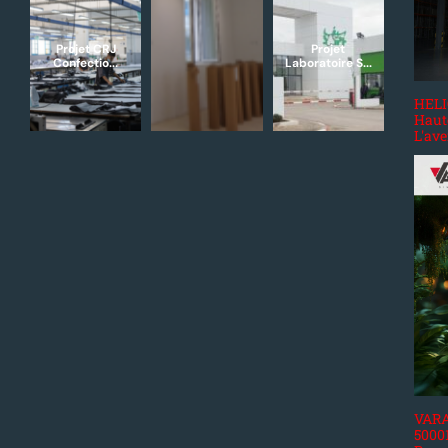
Projet CRJ
Projet
Confectio...
Laboratoire S...
HELIO
Haut
L'ave
VARAT
50001