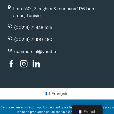
Lot n°50 , ZI mghira 3 fouchana 1176 ben
arous, Tunisie
(00216) 71 448 525
(00216) 71 100 480
commercial@varat.tn
Français
Ce site est enregistré sur
wpml.org
en tant que site de développement. Passez à
French
un site de production en utilisant la clé
remove this banner
.