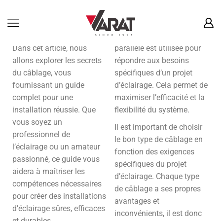
Bienvenue dans l’univers
Câblage mixte : Parfois,
captivant du câblage dans
une combinaison de
l’industrie de l’éclairage !
câblage en série et en
Dans cet article, nous
parallèle est utilisée pour
allons explorer les secrets
répondre aux besoins
du câblage, vous
spécifiques d’un projet
fournissant un guide
d’éclairage. Cela permet de
complet pour une
maximiser l’efficacité et la
installation réussie. Que
flexibilité du système.
vous soyez un
Il est important de choisir
professionnel de
le bon type de câblage en
l’éclairage ou un amateur
fonction des exigences
passionné, ce guide vous
spécifiques du projet
aidera à maîtriser les
d’éclairage. Chaque type
compétences nécessaires
de câblage a ses propres
pour créer des installations
avantages et
d’éclairage sûres, efficaces
inconvénients, il est donc
et durables.